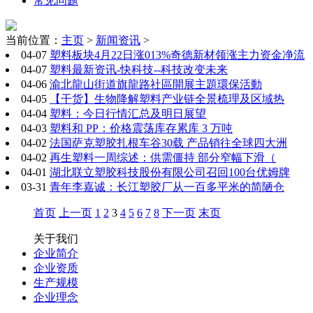
常见问题
当前位置：
主页
>
新闻资讯
>
04-07
塑料板块4月22日涨013%奇德新材领涨主力资金净流
04-07
塑料最新资讯-快科技--科技改变未来
04-06
渝北龍山街道旗龍路社區開展主題環保活動
04-05
【干货】生物降解塑料产业链全景梳理及区域热
04-04
塑料：今日行情汇总及明日展望
04-03
塑料和 PP：价格震荡库存累库 3 万吨
04-02
法国萨克塑胶扎根车谷30载 产品销往全球四大洲
04-02
再生塑料一周综述：供需僵持 部分窄幅下滑（
04-01
湖北联立塑胶科技股份有限公司召回100台优姆牌
03-31
青年李嘉诚：长江塑胶厂从一百多平米的简陋仓
首页
上一页
1
2
3
4
5
6
7
8
下一页
末页
关于我们
企业简介
企业资质
生产规模
企业理念