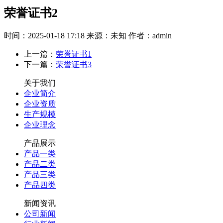
荣誉证书2
时间：2025-01-18 17:18 来源：未知 作者：admin
上一篇：
荣誉证书1
下一篇：
荣誉证书3
关于我们
企业简介
企业资质
生产规模
企业理念
产品展示
产品一类
产品二类
产品三类
产品四类
新闻资讯
公司新闻