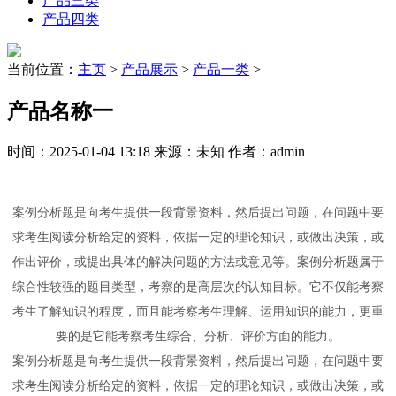
产品三类
产品四类
当前位置：
主页
>
产品展示
>
产品一类
>
产品名称一
时间：2025-01-04 13:18 来源：未知 作者：admin
案例分析题是向考生提供一段背景资料，然后提出问题，在问题中要
求考生阅读分析给定的资料，依据一定的理论知识，或做出决策，或
作出评价，或提出具体的解决问题的方法或意见等。案例分析题属于
综合性较强的题目类型，考察的是高层次的认知目标。它不仅能考察
考生了解知识的程度，而且能考察考生理解、运用知识的能力，更重
要的是它能考察考生综合、分析、评价方面的能力。
案例分析题是向考生提供一段背景资料，然后提出问题，在问题中要
求考生阅读分析给定的资料，依据一定的理论知识，或做出决策，或