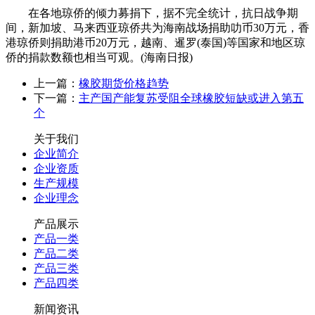
在各地琼侨的倾力募捐下，据不完全统计，抗日战争期
间，新加坡、马来西亚琼侨共为海南战场捐助叻币30万元，香
港琼侨则捐助港币20万元，越南、暹罗(泰国)等国家和地区琼
侨的捐款数额也相当可观。(海南日报)
上一篇：
橡胶期货价格趋势
下一篇：
主产国产能复苏受阻全球橡胶短缺或进入第五
个
关于我们
企业简介
企业资质
生产规模
企业理念
产品展示
产品一类
产品二类
产品三类
产品四类
新闻资讯