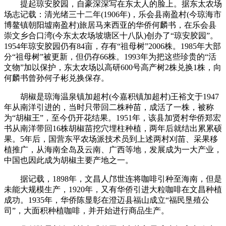
提起琼安胶园，自豪深深写在东太人的脸上。据东太农场
场志记载：清光绪三十二年(1906年)，乐会县南盈村(今琼海市
博鳌镇朝阳墟南盈村)旅居马来西亚的华侨何麟书，在乐会县
崇文乡合口湾(今东太农场坡塘区十八队)创办了“琼安胶园”。
1954年琼安胶园仍有84亩，存有“祖母树”2006株。1985年大部
分“祖母树”被更新，但仍存66株。1993年为把这些珍贵的“活
文物”加以保护，东太农场以高研600号高产树2株兑换1株，向
何麟书曾孙何子彬兑换保存。
胡椒是琼海温泉镇加超村(今嘉积镇加超村)王裕文于1947
年从南洋引进的，当时只带回二株种苗，成活了一株，被称
为“胡椒王”，至今仍开花结果。1951年，该县加贤村华侨郑宏
书从南洋带回16株胡椒苗挖穴埋柱种植，两年后就结出累累硕
果。5年后，国营东平农场派技术员到上述两村刈苗、采果移
植推广，从海南全岛及云南、广西等地，发展成为一大产业，
中国也因此成为胡椒主要产地之一。
据记载，1898年，文昌人邝世连将咖啡引种至海南，但是
未能大规模生产，1920年，又有华侨引进大粒咖啡在文昌种植
成功。1935年，华侨陈显彰在澄迈县福山成立“福民垦殖公
司”，大面积种植咖啡，并开始进行商品生产。