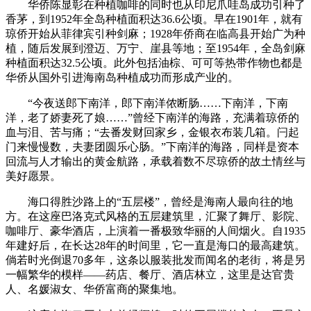
华侨陈显彰在种植咖啡的同时也从印尼爪哇岛成功引种了
香茅，到1952年全岛种植面积达36.6公顷。早在1901年，就有
琼侨开始从菲律宾引种剑麻；1928年侨商在临高县开始广为种
植，随后发展到澄迈、万宁、崖县等地；至1954年，全岛剑麻
种植面积达32.5公顷。此外包括油棕、可可等热带作物也都是
华侨从国外引进海南岛种植成功而形成产业的。
“今夜送郎下南洋，郎下南洋侬断肠……下南洋，下南
洋，老了娇妻死了娘……”曾经下南洋的海路，充满着琼侨的
血与泪、苦与痛；“去番发财回家乡，金银衣布装几箱。闩起
门来慢慢数，夫妻团圆乐心肠。”下南洋的海路，同样是资本
回流与人才输出的黄金航路，承载着数不尽琼侨的故土情丝与
美好愿景。
海口得胜沙路上的“五层楼”，曾经是海南人最向往的地
方。在这座巴洛克式风格的五层建筑里，汇聚了舞厅、影院、
咖啡厅、豪华酒店，上演着一番极致华丽的人间烟火。自1935
年建好后，在长达28年的时间里，它一直是海口的最高建筑。
倘若时光倒退70多年，这条以服装批发而闻名的老街，将是另
一幅繁华的模样——药店、餐厅、酒店林立，这里是达官贵
人、名媛淑女、华侨富商的聚集地。