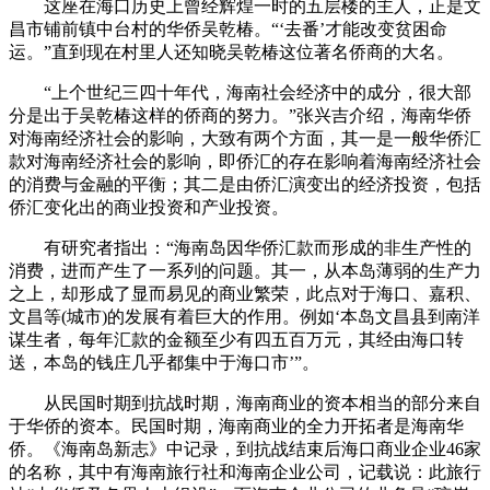
这座在海口历史上曾经辉煌一时的五层楼的主人，正是文
昌市铺前镇中台村的华侨吴乾椿。“‘去番’才能改变贫困命
运。”直到现在村里人还知晓吴乾椿这位著名侨商的大名。
“上个世纪三四十年代，海南社会经济中的成分，很大部
分是出于吴乾椿这样的侨商的努力。”张兴吉介绍，海南华侨
对海南经济社会的影响，大致有两个方面，其一是一般华侨汇
款对海南经济社会的影响，即侨汇的存在影响着海南经济社会
的消费与金融的平衡；其二是由侨汇演变出的经济投资，包括
侨汇变化出的商业投资和产业投资。
有研究者指出：“海南岛因华侨汇款而形成的非生产性的
消费，进而产生了一系列的问题。其一，从本岛薄弱的生产力
之上，却形成了显而易见的商业繁荣，此点对于海口、嘉积、
文昌等(城市)的发展有着巨大的作用。例如‘本岛文昌县到南洋
谋生者，每年汇款的金额至少有四五百万元，其经由海口转
送，本岛的钱庄几乎都集中于海口市’”。
从民国时期到抗战时期，海南商业的资本相当的部分来自
于华侨的资本。民国时期，海南商业的全力开拓者是海南华
侨。《海南岛新志》中记录，到抗战结束后海口商业企业46家
的名称，其中有海南旅行社和海南企业公司，记载说：此旅行