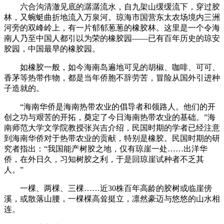
六合沟清澈见底的潺潺流水，自九架山缓缓流下，穿过胶
林，又蜿蜓曲折地流入万泉河。琼海市国营东太农场境内三洲
河旁的双峰岭上，有一片郁郁葱葱的橡胶林。这里是一个令海
南人乃至中国人都引以为荣的橡胶园——已有百年历史的琼安
胶园，中国最早的橡胶园。
如橡胶一般，如今海南岛遍地可见的胡椒、咖啡、可可、
香茅等热带作物，都是当年侨胞不辞劳苦，冒险从国外引进种
子造就的。
“海南华侨是海南热带农业的倡导者和领路人。他们的开
创之功与艰苦的开拓，奠定了今日海南热带农业的基础。”海
南师范大学文学院教授张兴吉介绍，民国时期的学者已经注意
到海南华侨对于热带农业的贡献，特别是橡胶。民国时期的研
究者指出：“我国能产树胶之地，仅有琼崖一处……出洋华
侨，在外日久，习知树胶之利，于是回琼崖试种者不乏其
人。”
一棵、两棵、三棵……近30株百年高龄的胶树或临崖傍
溪，或散落山腰，一棵棵高耸挺立，凛然豪迈与悠悠的山水相
连。