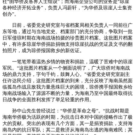
社“由华侨及各界人士组设”；而海南企业公司的业务是“琼崖
各种经济开拓业务”，负责人冯蔚轩，“为华侨及琼崖人士集资
创办”。
日前，省委党史研究室与省档案局相关负责人一同前往广
东等地，通过与当地党史、档案部门的充分协商，争取到一批
日军侵琼时期在海南战场拍摄的珍贵图片档案。这批图片档案
中，有许多琼崖华侨捐款捐物支持琼崖抗战的凭证及文书的翻
拍照片，成为琼侨报国救乡的新佐证。
一笔笔带着温热乡情的物资和捐款，温暖了苦难中的琼崖
军民。“这批图片档案从一个侧面说明了，广大琼侨对海南战
场的鼎力支持，字句千钧，鼓舞人心。”省委党史研究室副主
任许达民介绍，这批图片档案的到来，充分反映了海南虽然面
临孤岛作战且敌我力量悬殊巨大的困境，琼侨携手报国救乡给
海南战场输入了源源不断的力量，为海南乃至中国最终取得抗
日战争的全面胜利发挥了举足轻重的作用。
孙中山先生曾经说过：“华侨是革命之母”。“抗战时期是
海南华侨极为活跃的时期，为抗击日本对中国的侵略作出了极
大的贡献。突出的表现有几个方面，其一是捐资捐款，支持海
南岛内的抗日军队；其二是救济从海南岛出逃的海南难民；其