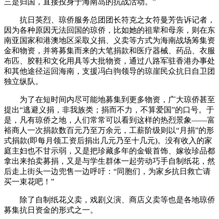
三是归国，直接投身于海南岛的抗战活动。”
抗日英烈、琼侨服务总团团长符克之女符曼芳告诉记者，
因为各种原因无法回国的琼侨，比如她的祖辈和母亲，则在东
南亚国家和港澳地区采取义捐、义卖等方式为海南战场筹集资
金和物资，并将募集而来的大笔捐款和医疗器械、药品、衣服
布匹、胶鞋和文化用具等大批物资，通过八路军驻香港办事处
和其他途径运回海南，支援冯白驹领导的琼崖民众抗日自卫团
独立纵队。
为了在短时间内尽可能地募集到更多物资，广大琼侨甚至
提出“逃避义捐，非我族类；捐而不力，不算爱国”的口号。于
是，凡有琼侨之地，人们常常可以看到这样的热烈景象——富
裕商人一次捐款数百元乃至万余元，工薪阶级则以“月捐”的形
式捐款(即每月领工资后捐出几元乃至十几元)。没有收入的家
庭主妇也不甘示弱，又是把珍藏多年的金银首饰、嫁妆珍品都
拿出来拍卖募捐，又是与学生群体一起劳动巧手自制纸花，然
后走上街头一边兜售一边呼吁：“同胞们，为家乡抗日救亡请
买一束花吧！”
除了自制纸花义卖，戏剧义演、商店义卖等也是各地琼侨
募集抗日资金的形式之一。